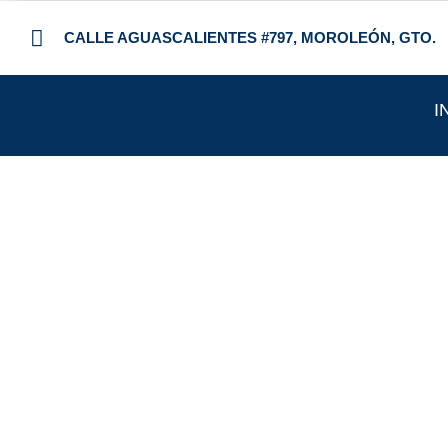
CALLE AGUASCALIENTES #797, MOROLEÓN, GTO.
I
¿SUFRE
Nuestro 
diagnóstic