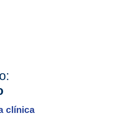
o:
o
 clínica