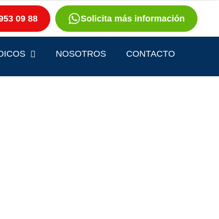
953 09 88
Solicita más información
DICOS
NOSOTROS
CONTACTO
TANTES?
certe un
ote a vivir