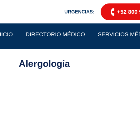
+52 800 
URGENCIAS:
NICIO
DIRECTORIO MÉDICO
SERVICIOS MÉ
Alergología
ATENCIÓN EXPERTA:
S DE ALERGIAS CONS
especialista en alergología está aquí para ofre
o preciso y tratamiento personalizado, ayudánd