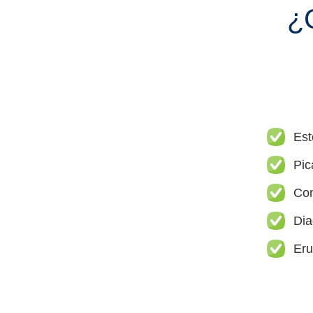
¿
Est
Pic
Con
Dia
Eru